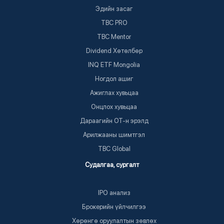
Эдийн засаг
TBC PRO
TBC Mentor
Dividend Хөтөлбөр
INQ ETF Mongolia
Ногдол ашиг
Ажиглах хувьцаа
Онцлох хувьцаа
Дараагийн ОТ-н эрэлд
Арилжааны шимтгэл
TBC Global
Судалгаа, сургалт
IPO анализ
Брокерийн үйлчилгээ
Хөрөнгө оруулалтын зөвлөх