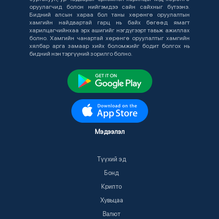
оруулагчид болон нийгэмдээ сайн сайхныг бүтээнэ.
Бидний алсын хараа бол таны хөрөнгө оруулалтын
хамгийн найдвартай гарц нь байх бөгөөд ямагт
харилцагчийнхаа эрх ашигийг нэгдүгээрт тавьж ажиллах
болно. Хамгийн чанартай хөрөнгө оруулалтыг хамгийн
хялбар арга замаар хийх боломжийг бодит болгох нь
бидний нэн тэргүүний зорилго болно.
Мэдээлэл
Түүхий эд
Бонд
Крипто
Хувьцаа
Валют