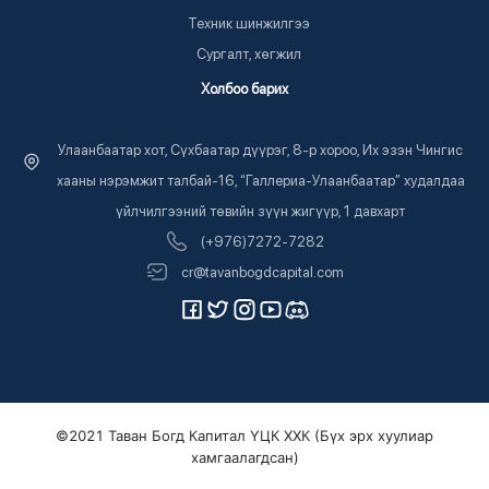
Техник шинжилгээ
Сургалт, хөгжил
Холбоо барих
Улаанбаатар хот, Сүхбаатар дүүрэг, 8-р хороо, Их эзэн Чингис
хааны нэрэмжит талбай-16, “Галлериа-Улаанбаатар” худалдаа
үйлчилгээний төвийн зүүн жигүүр, 1 давхарт
(+976)7272-7282
cr@tavanbogdcapital.com
©2021 Таван Богд Капитал ҮЦК ХХК (Бүх эрх хуулиар
хамгаалагдсан)