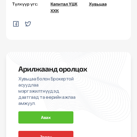
Түлхүүр үгс:
Капитал ҮЦК
Хувьцаа
ХХК
Арилжаанд оролцох
Хувьцаа болон Брокертой
асуудлаа
мэргэжилтнүүдэд
даатгаад та өөрийн ажлаа
амжуул.
Авах
Зарах