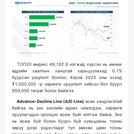
TOП20 индекс
49,182.9
нэгжид хүрсэн нь өмнөх
өдрийн хаалтын ханштай харьцуулахад 0.1%
буурсан үзүүлэлт боллоо. Хэрэв 2025 оны эхэнд
₮1,000,000 -р хөрөнгө оруулалт хийсэн бол буурч
959,000 төгрөг болох байжээ.
Advance-Decline Line (A/D Line)
өсөх хандлагатай
байгаа нь зах зээлийн идэвх нэмэгдэж, хөрөнгө
оруулагчдын оролцоо өсөж буйг илтгэж байна. Энэ
нь өсөж буй болон буурч буй хувьцааны тооны
зөрүү дээр үндэслэдэг тул зөвхөн цөөн тооны