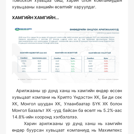
томоохон хувьцаа биш, харин олон компаниудын
хувьцааны ханшийн өсөлтийг харуулдаг.
ХАМГИЙН ХАМГИЙН...
Арилжааны үр дүнд ханш нь хамгийн өндөр өссөн
хувьцаат компани нь Крипто Үндэстэн ХК, Би ди сек
ХК, Монгол шуудан ХК, Улаанбаатар БҮК ХК болон
Монгол Базальт ХК -ууд байсан ба өсөлт нь 5.2%-аас
14.8%-ийн хооронд хэлбэлзлээ.
Харин арилжааны үр дүнд ханш нь хамгийн
өндөр буурсан хувьцаат компаниуд нь Махимпекс