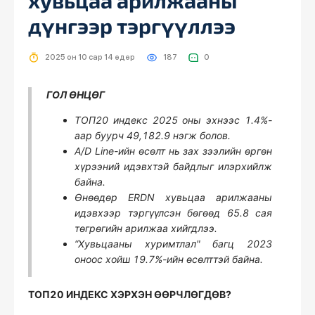
хувьцаа арилжааны
дүнгээр тэргүүллээ
2025 он 10 сар 14 өдөр
187
0
ГОЛ ӨНЦӨГ
TOП20 индекс 2025 оны эхнээс 1.4%-
аар буурч 49,182.9 нэгж болов.
A/D Line-ийн өсөлт нь зах зээлийн өргөн
хүрээний идэвхтэй байдлыг илэрхийлж
байна.
Өнөөдөр ERDN хувьцаа арилжааны
идэвхээр тэргүүлсэн бөгөөд 65.8 сая
төгрөгийн арилжаа хийгдлээ.
“Хувьцааны хуримтлал" багц 2023
оноос хойш 19.7%-ийн өсөлттэй байна.
ТОП20 ИНДЕКС ХЭРХЭН ӨӨРЧЛӨГДӨВ?