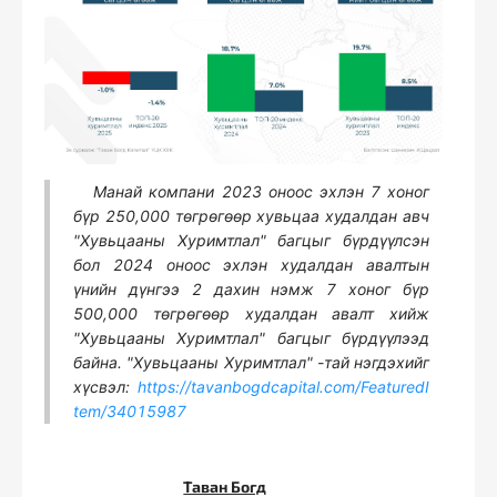
Манай компани 2023 оноос эхлэн 7 хоног
бүр 250,000 төгрөгөөр хувьцаа худалдан авч
"Хувьцааны Хуримтлал" багцыг бүрдүүлсэн
бол 2024 оноос эхлэн худалдан авалтын
үнийн дүнгээ 2 дахин нэмж 7 хоног бүр
500,000 төгрөгөөр худалдан авалт хийж
"Хувьцааны Хуримтлал" багцыг бүрдүүлээд
байна. "Хувьцааны Хуримтлал" -тай нэгдэхийг
хүсвэл:
https://tavanbogdcapital.com/FeaturedI
tem/34015987
Таван Богд