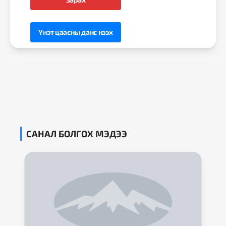
Үнэт цаасны данс нээх
САНАЛ БОЛГОХ МЭДЭЭ