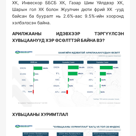
ХК, Инвескор ББСБ ХК, Газар Шим Үйлдвэр ХК,
Шарын гол ХК болон Жуулчин дюти фрий ХК -ууд
байсан ба бууралт нь 2.6%-аас 9.5%-ийн хооронд
хэлбэлзсэн байна.
АРИЛЖААНЫ ИДЭВХЭЭР ТЭРГҮҮЛСЭН
ХУВЬЦААНУУД ХЭР ӨСӨЛТТЭЙ БАЙНА ВЭ?
ХУВЬЦААНЫ ХУРИМТЛАЛ