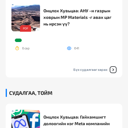
Онцлох Хувьцаа: АНУ –н газрын
ховрын MP Materials -г авах цаг
нь ирсэн үү?
PDF
8 сар
641
Онцлох Хувьцаа: “Oracle” –н хэт их
Бүх судалгааг харах
хөрөнгө оруулалт 2 үзүүртэй
хутга болжээ.
PDF
СУДАЛГАА, ТОЙМ
8 сар
310
Онцлох Хувьцаа: Гайхамшигт
долоогийн нэг Meta компанийн
Онцлох Хувьцаа: “Asian Battery