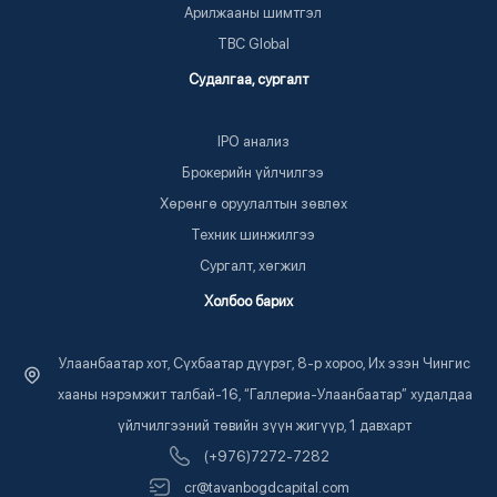
TOP TRADERS & INVESTORS 2024:
Арилжааны шимтгэл
Бондын Нэгдсэн Платформ
TBC Global
PDF
Судалгаа, сургалт
3 жил
336
IPO анализ
Брокерийн үйлчилгээ
Хөрөнгө оруулалтын зөвлөх
TOP TRADERS & INVESTORS 2024:
BANK REFORMER
Техник шинжилгээ
Сургалт, хөгжил
PDF
Холбоо барих
3 жил
294
Улаанбаатар хот, Сүхбаатар дүүрэг, 8-р хороо, Их эзэн Чингис
хааны нэрэмжит талбай-16, “Галлериа-Улаанбаатар” худалдаа
TOP TRADERS & INVESTORS 2024:
үйлчилгээний төвийн зүүн жигүүр, 1 давхарт
USDMNT ханшийн таамаглал
(+976)7272-7282
PDF
cr@tavanbogdcapital.com