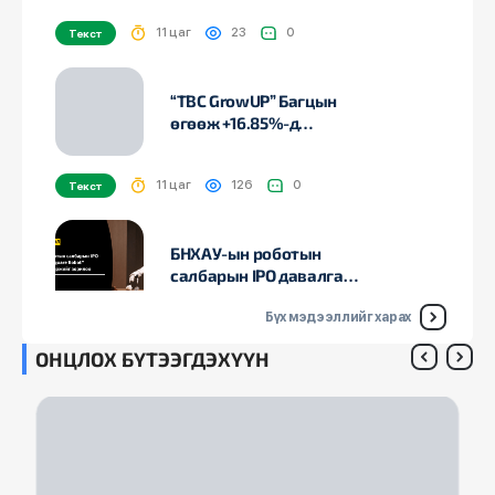
11 цаг
23
0
Текст
“TBC GrowUP” Багцын
өгөөж +16.85%-д
хүрлээ.
11 цаг
126
0
Текст
БНХАУ-ын роботын
салбарын IPO давалгаа:
“X Square Robot”
Хонконгийн биржийг
Бүх мэдээллийг харах
12 цаг
70
0
Текст
зорилоо
ОНЦЛОХ БҮТЭЭГДЭХҮҮН
USD BOND: “Богд Банк
Хаалттай ХК”-ийн
бондын өгөөж хамгийн
өндөр байна.
2 өдөр
121
0
Текст