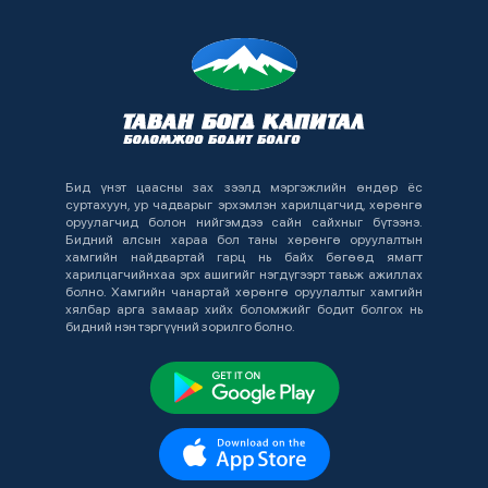
PDF
2 жил
2763
TOP TRADERS & INVESTORS 2024:
AI and Stocks
Бид үнэт цаасны зах зээлд мэргэжлийн өндөр ёс
суртахуун, ур чадварыг эрхэмлэн харилцагчид, хөрөнгө
PDF
оруулагчид болон нийгэмдээ сайн сайхныг бүтээнэ.
Бидний алсын хараа бол таны хөрөнгө оруулалтын
хамгийн найдвартай гарц нь байх бөгөөд ямагт
харилцагчийнхаа эрх ашигийг нэгдүгээрт тавьж ажиллах
3 жил
1486
болно. Хамгийн чанартай хөрөнгө оруулалтыг хамгийн
хялбар арга замаар хийх боломжийг бодит болгох нь
бидний нэн тэргүүний зорилго болно.
TOP TRADERS & INVESTORS 2024:
High Yield Bond
PDF
3 жил
593