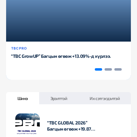
TBC PRO
“TBC GrowUP” Багцын өгөөж +13.09%-д хүрлээ.
Шинэ
Эрэлттэй
Их сэтгэгдэлтэй
“TBC GLOBAL 2026”
Багцын өгөөж +19.87%-
д хүрлээ.