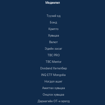
Мэдээлэл
Түүхий эд
TOP TRADERS & INVESTORS 2024:
Dividend Stocks
Бонд
PDF
Крипто
Хувьцаа
Валют
3 жил
435
Эдийн засаг
TBC PRO
TOP TRADERS & INVESTORS 2024:
TBC Mentor
US vs China, 2024
Dividend Хөтөлбөр
PDF
INQ ETF Mongolia
Ногдол ашиг
3 жил
291
Ажиглах хувьцаа
Онцлох хувьцаа
Дараагийн ОТ-н эрэлд